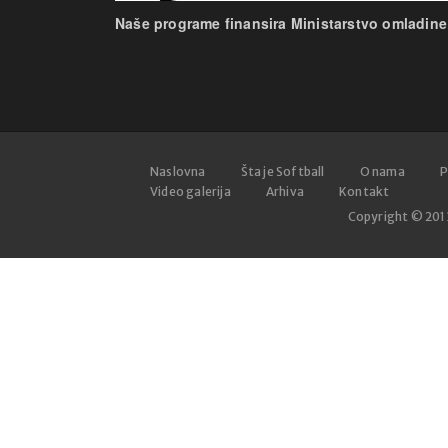
Naše programe finansira Ministarstvo omladine 
Naslovna
Šta je Softball
O nama
P
Video galerija
Arhiva
Kontakt
Copyright © 20